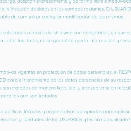
scarga, aceptan expresamente y de forma libre e inequívoca
aria la inclusión de datos en los campos restantes. El USUARI
ble de comunicar cualquier modificación de los mismos.
licitados a través del sitio web son obligatorios, ya que so
en todos los datos, no se garantiza que la información y ser
mativas vigentes en protección de datos personales, el RE
 para el tratamiento de los datos personales de su respons
es son tratados de manera lícita, leal y transparente en relac
s para los que son tratados.
olíticas técnicas y organizativas apropiadas para aplicar
derechos y libertades de los USUARIOS y les ha comunicado