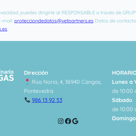
privacidad, puedes dirigirte al RESPONSABLE a través de G
E-mail:
protecciondedatos@vetpartners.es
Datos de contacto
.es
Dirección
HORARIO
Rúa Noria, 4, 36940 Cangas,
Lunes a 
Pontevedra
de 10:00 
986 13 92 53
Sábado
de 10:00 
Domingos
Instagram
Facebook
Google