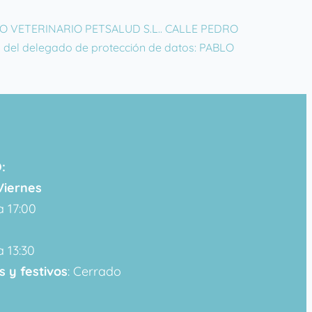
RUPO VETERINARIO PETSALUD S.L.. CALLE PEDRO
 del delegado de protección de datos: PABLO
:
Viernes
a 17:00
a 13:30
 y festivos
: Cerrado