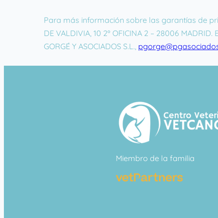
Para más información sobre las garantías de 
DE VALDIVIA, 10 2º OFICINA 2 – 28006 MADRID. 
GORGÉ Y ASOCIADOS S.L.,
pgorge@pgasociados
Miembro de la familia