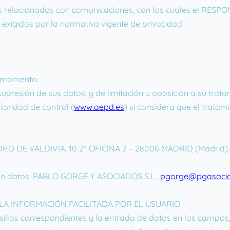
s relacionados con comunicaciones, con los cuales el RESPON
exigidos por la normativa vigente de privacidad.
er momento.
supresión de sus datos, y de limitación u oposición a su trata
oridad de control (
www.aepd.es
) si considera que el tratam
O DE VALDIVIA, 10 2º OFICINA 2 – 28006 MADRID (Madrid).
 de datos: PABLO GORGÉ Y ASOCIADOS S.L.,
pgorge@pgasocia
 LA INFORMACIÓN FACILITADA POR EL USUARIO
llas correspondientes y la entrada de datos en los campos, 